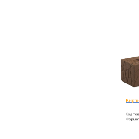
Кирпи
Код то
Формат