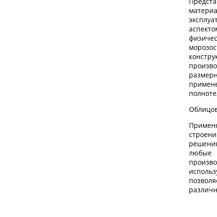
Предст
матери
эксплуа
аспект
физичес
морозо
конст
произво
разме
приме
полноте
Облицо
Примен
строени
решени
любые 
произво
исполь
позвол
различн