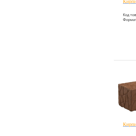
Кирпи
Код то
Формат
Кирпи