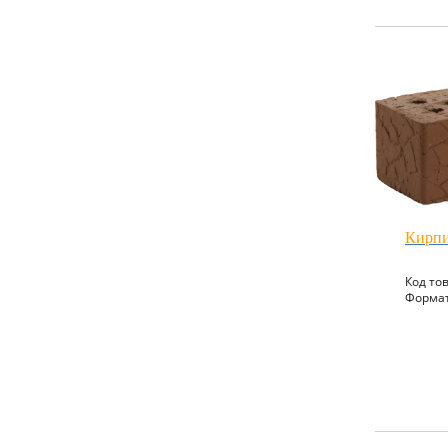
Кирпи
Код то
Формат: