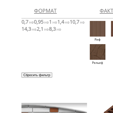
ФОРМАТ
ФАК
0,7
0,95
1
1,4
10,7
НФ
НФ
НФ
НФ
НФ
14,3
2,1
8,3
НФ
НФ
НФ
Риф
Рельеф