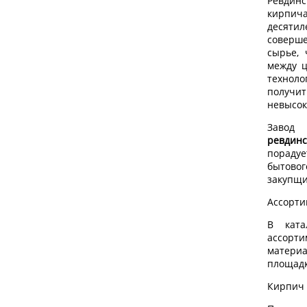
Ревдин
кирпича
десятил
соверше
сырье, 
между ц
техноло
получи
невысок
Завод
ревдин
пораду
бытовог
закупщи
Ассорти
В ката
ассорти
материа
площадк
Кирпич 