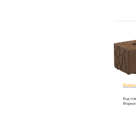
Кирпи
Код то
Формат: