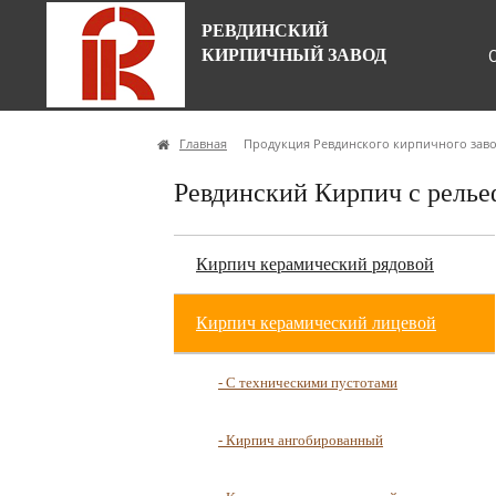
РЕВДИНСКИЙ
КИРПИЧНЫЙ ЗАВОД
Главная
Продукция Ревдинского кирпичного зав
Ревдинский Кирпич с рель
Кирпич керамический рядовой
Кирпич керамический лицевой
- С техническими пустотами
- Кирпич ангобированный