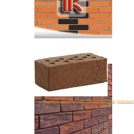
Кирпич ревдинский глиняный для дымовых
Код товара: НФ-0044478 ;
Формат: 1,4 NF;